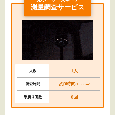
3Dレーザースキャナ
測量調査サービス
1人
人数
約3時間
調査時間
/1,000m
2
0回
手戻り回数