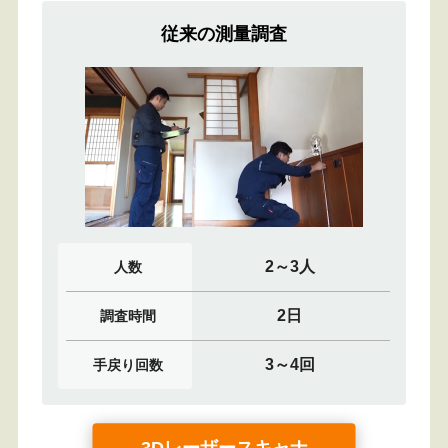
従来の測量調査
2～3人
人数
2日
調査時間
3～4回
手戻り回数